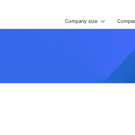
Company size
Compan
NGO’s
Freelancer
Company
MICRO (2-9)
SMALL (10-49)
MEDIUM (50-249)
LARGE (250-999)
HUGE (999+)
MONSTER (5000+)