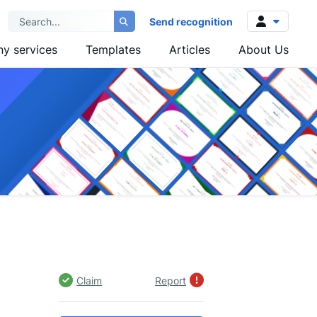
Send recognition
y services
Templates
Articles
About Us
Log in
Sign up
Claim
Report