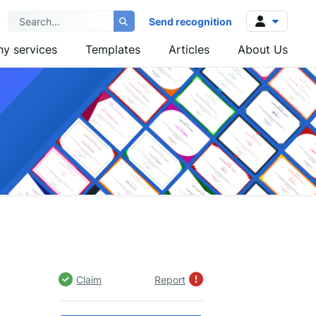
Send recognition
y services
Templates
Articles
About Us
Log in
Sign up
Claim
Report