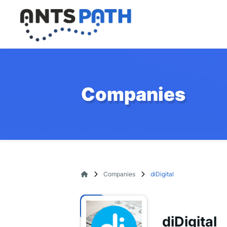
Companies
Companies
diDigital
diDigital