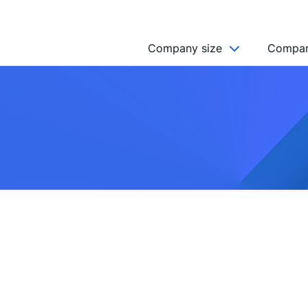
Company size
Compan
NGO’s
Freelancer
Company
MICRO (2-9)
SMALL (10-49)
MEDIUM (50-249)
LARGE (250-999)
HUGE (999+)
MONSTER (5000+)